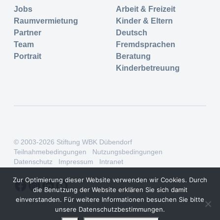
Jobs
Arbeit & Freizeit
Raumvermietung
Kinder & Eltern
Partner
Deutsch
Team
Fremdsprachen
Portrait
Beratung
Kinderbetreuung
© 2003-2026 Stiftung WBK Dübendorf
Teilnahmebedingungen
Nutzungsbedingungen
Datenschutz
Impressum
Intranet
Zur Optimierung dieser Website verwenden wir Cookies. Durch
die Benutzung der Website erklären Sie sich damit
einverstanden. Für weitere Informationen besuchen Sie bitte
unsere Datenschutzbestimmungen.