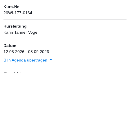
Kurs-Nr.
26WI-177-0164
Kursleitung
Karin Tanner Vogel
Datum
12.05.2026 - 08.09.2026
In Agenda übertragen
Einzeldaten
Anzeigen
Wochentag
Jeweils Di und Do
19:45 - 21:15
Dauer
24 x 90 Min.