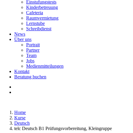
Einstufungstests
Kinderbetreuung
Cafeteria
Raumvermietung
Lernstube
Schreibdienst
News
Über uns
Portrait
Partner
Team
Jobs
Medienmitteilungen
Kontakt
Beratung buchen
Home
Kurse
Deutsch
telc Deutsch B1 Prüfungsvorbereitung, Kleingruppe