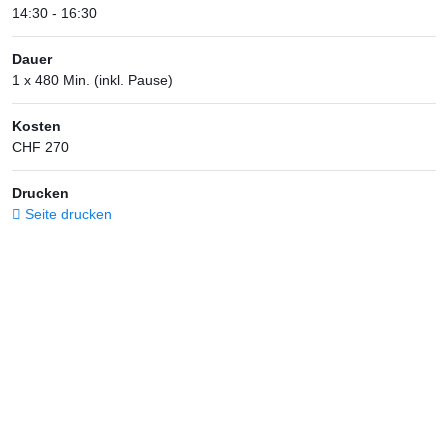
14:30 - 16:30
Dauer
1 x 480 Min. (inkl. Pause)
Kosten
CHF 270
Drucken
Seite drucken
Kursort
Raum 07 - blau
Stiftung WBK
Stettbachstrasse 7
8600 Dübendorf
Seite teilen