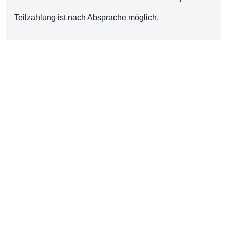
Teilzahlung ist nach Absprache möglich.
Kurs-Nr.
26-VDP-2505
Kursleitung
Sibylle Köberlein
Datum
07.01.2027 - 01.07.2027
In Agenda übertragen
Einzeldaten
Anzeigen